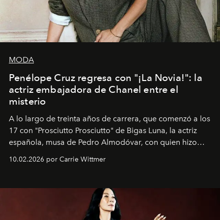
MODA
Penélope Cruz regresa con "¡La Novia!": la
actriz embajadora de Chanel entre el
misterio
A lo largo de treinta años de carrera, que comenzó a los
17 con "Prosciutto Prosciutto" de Bigas Luna, la actriz
española, musa de Pedro Almodóvar, con quien hizo
siete películas y ganadora del Óscar por "Vicky Cristina
10.02.2026 por Carrie Wittmer
Barcelona", ha dividido su tiempo entre Europa y
Estados Unidos. Su nueva película, "¡La novia!", está
dirigida por Maggie Gyllenhaal.