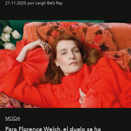
ocasiones, la introspección puede esperar. “Es
21.11.2025 por Leigh Belz Ray
liberador interpretar a alguien que afirma: ‘Este es
mi deseo, mi ambición, mi voluntad. No me
importa si no lo entienden’”, confiesa.
MODA
Para Florence Welch, el duelo se ha