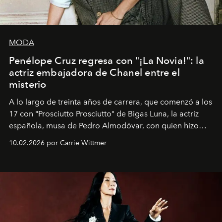
MODA
Penélope Cruz regresa con "¡La Novia!": la
actriz embajadora de Chanel entre el
misterio
A lo largo de treinta años de carrera, que comenzó a los
17 con "Prosciutto Prosciutto" de Bigas Luna, la actriz
española, musa de Pedro Almodóvar, con quien hizo
siete películas y ganadora del Óscar por "Vicky Cristina
10.02.2026 por Carrie Wittmer
Barcelona", ha dividido su tiempo entre Europa y
Estados Unidos. Su nueva película, "¡La novia!", está
dirigida por Maggie Gyllenhaal.