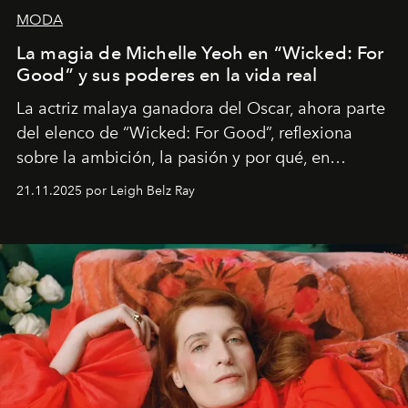
MODA
La magia de Michelle Yeoh en “Wicked: For
Good” y sus poderes en la vida real
La actriz malaya ganadora del Oscar, ahora parte
del elenco de “Wicked: For Good”, reflexiona
sobre la ambición, la pasión y por qué, en
ocasiones, la introspección puede esperar. “Es
21.11.2025 por Leigh Belz Ray
liberador interpretar a alguien que afirma: ‘Este es
mi deseo, mi ambición, mi voluntad. No me
importa si no lo entienden’”, confiesa.