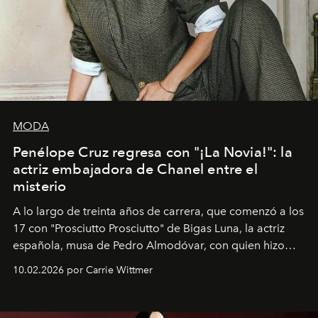
MODA
Penélope Cruz regresa con "¡La Novia!": la
actriz embajadora de Chanel entre el
misterio
A lo largo de treinta años de carrera, que comenzó a los
17 con "Prosciutto Prosciutto" de Bigas Luna, la actriz
española, musa de Pedro Almodóvar, con quien hizo
siete películas y ganadora del Óscar por "Vicky Cristina
10.02.2026 por Carrie Wittmer
Barcelona", ha dividido su tiempo entre Europa y
Estados Unidos. Su nueva película, "¡La novia!", está
dirigida por Maggie Gyllenhaal.