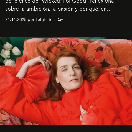
del elenco de “Wicked: For Good”, reflexiona
sobre la ambición, la pasión y por qué, en
ocasiones, la introspección puede esperar. “Es
21.11.2025 por Leigh Belz Ray
liberador interpretar a alguien que afirma: ‘Este es
mi deseo, mi ambición, mi voluntad. No me
importa si no lo entienden’”, confiesa.