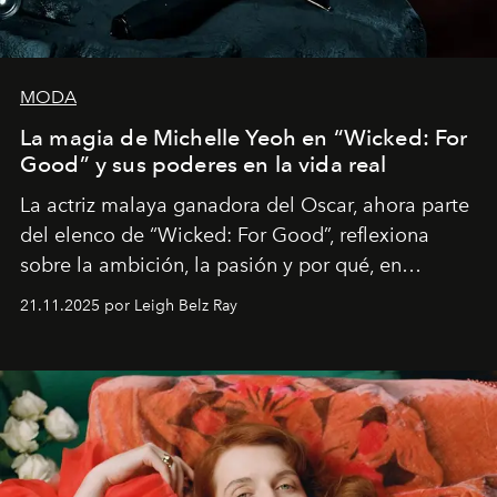
MODA
La magia de Michelle Yeoh en “Wicked: For
Good” y sus poderes en la vida real
La actriz malaya ganadora del Oscar, ahora parte
del elenco de “Wicked: For Good”, reflexiona
sobre la ambición, la pasión y por qué, en
ocasiones, la introspección puede esperar. “Es
21.11.2025 por Leigh Belz Ray
liberador interpretar a alguien que afirma: ‘Este es
mi deseo, mi ambición, mi voluntad. No me
importa si no lo entienden’”, confiesa.