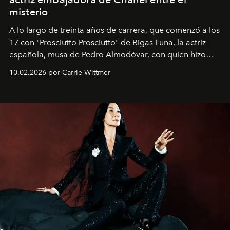
misterio
A lo largo de treinta años de carrera, que comenzó a los
17 con "Prosciutto Prosciutto" de Bigas Luna, la actriz
española, musa de Pedro Almodóvar, con quien hizo
siete películas y ganadora del Óscar por "Vicky Cristina
10.02.2026 por Carrie Wittmer
Barcelona", ha dividido su tiempo entre Europa y
Estados Unidos. Su nueva película, "¡La novia!", está
dirigida por Maggie Gyllenhaal.