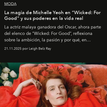
MODA
La magia de Michelle Yeoh en “Wicked: For
Good” y sus poderes en la vida real
La actriz malaya ganadora del Oscar, ahora parte
del elenco de “Wicked: For Good”, reflexiona
sobre la ambición, la pasión y por qué, en
ocasiones, la introspección puede esperar. “Es
21.11.2025 por Leigh Belz Ray
liberador interpretar a alguien que afirma: ‘Este es
mi deseo, mi ambición, mi voluntad. No me
importa si no lo entienden’”, confiesa.