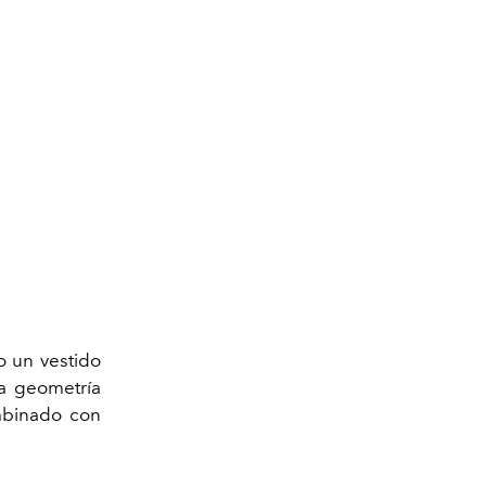
o un vestido
la geometría
mbinado con