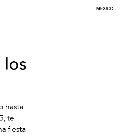
MEXICO
 los
o hasta
G, te
a fiesta