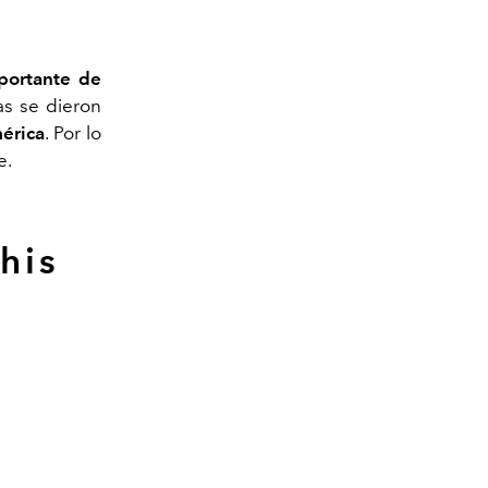
portante de
tas se dieron
érica
. Por lo
e.
his