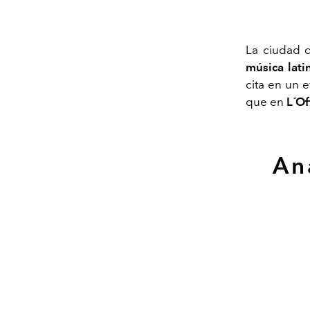
La ciudad d
música lat
cita en un 
que en
L´Of
An