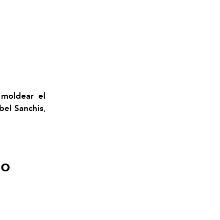
 moldear el
abel Sanchis
,
to