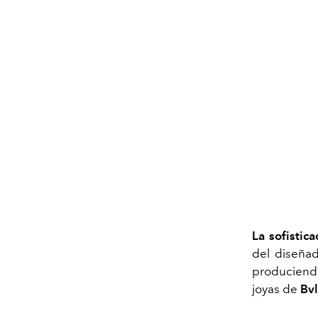
La sofistic
del diseña
produciend
joyas de
Bvl