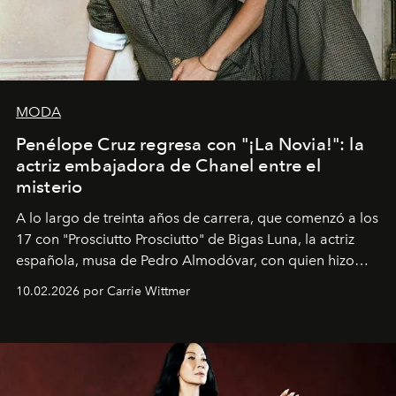
MODA
Penélope Cruz regresa con "¡La Novia!": la
actriz embajadora de Chanel entre el
misterio
A lo largo de treinta años de carrera, que comenzó a los
17 con "Prosciutto Prosciutto" de Bigas Luna, la actriz
española, musa de Pedro Almodóvar, con quien hizo
siete películas y ganadora del Óscar por "Vicky Cristina
10.02.2026 por Carrie Wittmer
Barcelona", ha dividido su tiempo entre Europa y
Estados Unidos. Su nueva película, "¡La novia!", está
dirigida por Maggie Gyllenhaal.