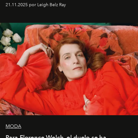
ocasiones, la introspección puede esperar. “Es
21.11.2025 por Leigh Belz Ray
liberador interpretar a alguien que afirma: ‘Este es
mi deseo, mi ambición, mi voluntad. No me
importa si no lo entienden’”, confiesa.
MODA
Para Florence Welch, el duelo se ha