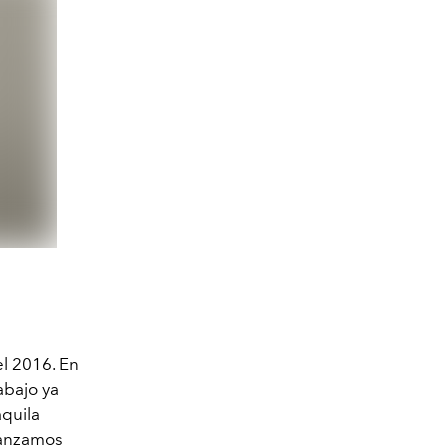
el 2016. En
abajo ya
aquila
lanzamos