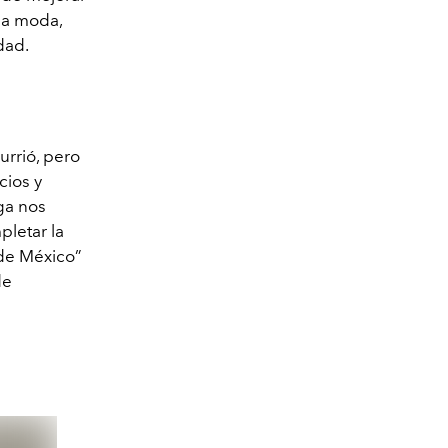
la moda,
dad.
urrió, pero
cios y
ga nos
pletar la
“de México”
de