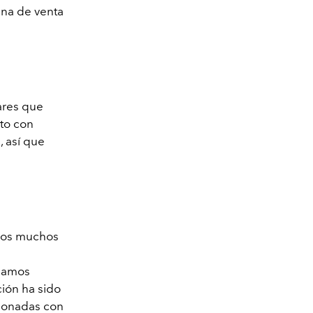
ina de venta
ares que
to con
 así que
omos muchos
scamos
ión ha sido
cionadas con