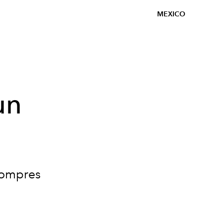
MEXICO
un
compres