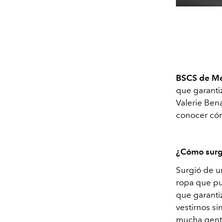
BSCS de Mé
que garantiz
Valerie Ben
conocer có
¿Cómo surg
Surgió de u
ropa que pu
que garantiz
vestirnos s
mucha gent