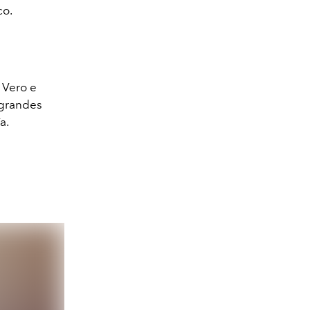
co.
 Vero e
 grandes
a.