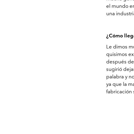
el mundo en
una industr
¿Cómo lleg
Le dimos mu
quisimos exp
después de 
sugirió dej
palabra y n
ya que la m
fabricación