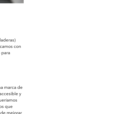
daderas)
ticamos con
o para
na marca de
accesible y
Queríamos
mos que
 de mejorar