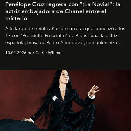
Penélope Cruz regresa con "¡La Novia!": la
actriz embajadora de Chanel entre el
misterio
A lo largo de treinta años de carrera, que comenzó a los
17 con "Prosciutto Prosciutto" de Bigas Luna, la actriz
española, musa de Pedro Almodóvar, con quien hizo
siete películas y ganadora del Óscar por "Vicky Cristina
10.02.2026 por Carrie Wittmer
Barcelona", ha dividido su tiempo entre Europa y
Estados Unidos. Su nueva película, "¡La novia!", está
dirigida por Maggie Gyllenhaal.