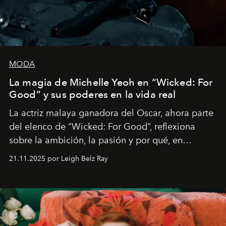
MODA
La magia de Michelle Yeoh en “Wicked: For
Good” y sus poderes en la vida real
La actriz malaya ganadora del Oscar, ahora parte
del elenco de “Wicked: For Good”, reflexiona
sobre la ambición, la pasión y por qué, en
ocasiones, la introspección puede esperar. “Es
21.11.2025 por Leigh Belz Ray
liberador interpretar a alguien que afirma: ‘Este es
mi deseo, mi ambición, mi voluntad. No me
importa si no lo entienden’”, confiesa.