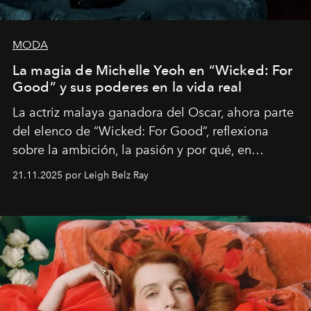
MODA
La magia de Michelle Yeoh en “Wicked: For
Good” y sus poderes en la vida real
La actriz malaya ganadora del Oscar, ahora parte
del elenco de “Wicked: For Good”, reflexiona
sobre la ambición, la pasión y por qué, en
ocasiones, la introspección puede esperar. “Es
21.11.2025 por Leigh Belz Ray
liberador interpretar a alguien que afirma: ‘Este es
mi deseo, mi ambición, mi voluntad. No me
importa si no lo entienden’”, confiesa.