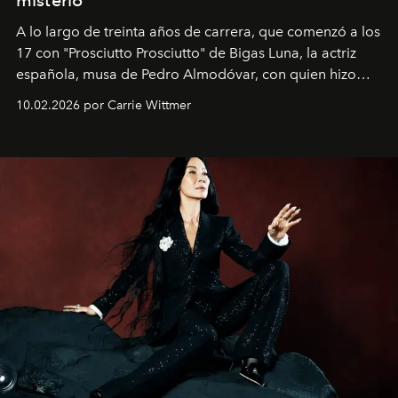
misterio
A lo largo de treinta años de carrera, que comenzó a los
17 con "Prosciutto Prosciutto" de Bigas Luna, la actriz
española, musa de Pedro Almodóvar, con quien hizo
siete películas y ganadora del Óscar por "Vicky Cristina
10.02.2026 por Carrie Wittmer
Barcelona", ha dividido su tiempo entre Europa y
Estados Unidos. Su nueva película, "¡La novia!", está
dirigida por Maggie Gyllenhaal.