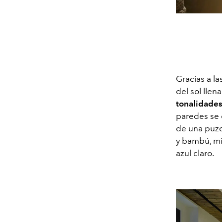
Gracias a la
del sol llen
tonalidade
paredes se 
de una puzol
y bambú, mi
azul claro.