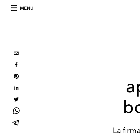
MENU
a
b
La firm