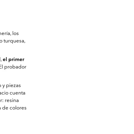
ería, los
o turquesa,
l,
el primer
 El probador
o y piezas
acio cuenta
r: resina
a de colores