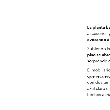
La planta ba
accesorios 
evocando a 
Subiendo la
piso se abr
sorprende c
El mobiliari
que recuerd
con dos terr
azul claro 
hechos a ma