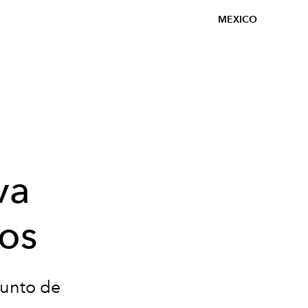
MEXICO
va
os
punto de