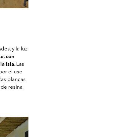
dos, y la luz
te
,
con
a isla
. Las
por el uso
etas blancas
 de resina