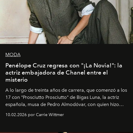
MODA
Penélope Cruz regresa con "¡La Novia!": la
actriz embajadora de Chanel entre el
misterio
A lo largo de treinta años de carrera, que comenzó a los
17 con "Prosciutto Prosciutto" de Bigas Luna, la actriz
española, musa de Pedro Almodóvar, con quien hizo
siete películas y ganadora del Óscar por "Vicky Cristina
10.02.2026 por Carrie Wittmer
Barcelona", ha dividido su tiempo entre Europa y
Estados Unidos. Su nueva película, "¡La novia!", está
dirigida por Maggie Gyllenhaal.