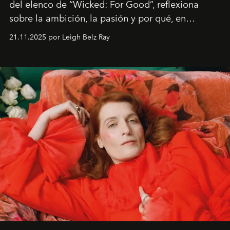
del elenco de “Wicked: For Good”, reflexiona
sobre la ambición, la pasión y por qué, en
ocasiones, la introspección puede esperar. “Es
21.11.2025 por Leigh Belz Ray
liberador interpretar a alguien que afirma: ‘Este es
mi deseo, mi ambición, mi voluntad. No me
importa si no lo entienden’”, confiesa.