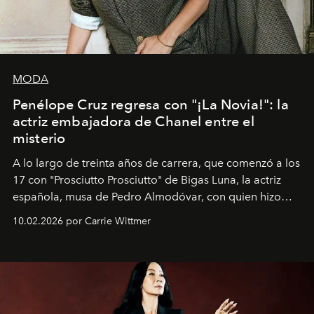
MODA
Penélope Cruz regresa con "¡La Novia!": la
actriz embajadora de Chanel entre el
misterio
A lo largo de treinta años de carrera, que comenzó a los
17 con "Prosciutto Prosciutto" de Bigas Luna, la actriz
española, musa de Pedro Almodóvar, con quien hizo
siete películas y ganadora del Óscar por "Vicky Cristina
10.02.2026 por Carrie Wittmer
Barcelona", ha dividido su tiempo entre Europa y
Estados Unidos. Su nueva película, "¡La novia!", está
dirigida por Maggie Gyllenhaal.