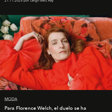
21.11.2025 por Leigh Belz Ray
liberador interpretar a alguien que afirma: ‘Este es
mi deseo, mi ambición, mi voluntad. No me
importa si no lo entienden’”, confiesa.
MODA
Para Florence Welch, el duelo se ha