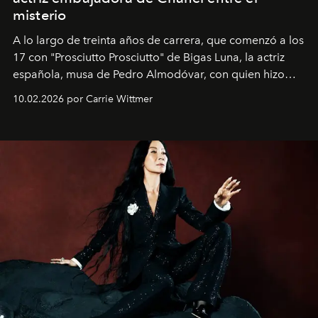
misterio
A lo largo de treinta años de carrera, que comenzó a los
17 con "Prosciutto Prosciutto" de Bigas Luna, la actriz
española, musa de Pedro Almodóvar, con quien hizo
siete películas y ganadora del Óscar por "Vicky Cristina
10.02.2026 por Carrie Wittmer
Barcelona", ha dividido su tiempo entre Europa y
Estados Unidos. Su nueva película, "¡La novia!", está
dirigida por Maggie Gyllenhaal.