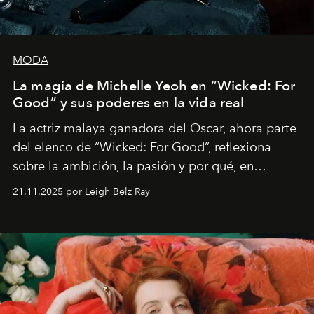
MODA
La magia de Michelle Yeoh en “Wicked: For
Good” y sus poderes en la vida real
La actriz malaya ganadora del Oscar, ahora parte
del elenco de “Wicked: For Good”, reflexiona
sobre la ambición, la pasión y por qué, en
ocasiones, la introspección puede esperar. “Es
21.11.2025 por Leigh Belz Ray
liberador interpretar a alguien que afirma: ‘Este es
mi deseo, mi ambición, mi voluntad. No me
importa si no lo entienden’”, confiesa.