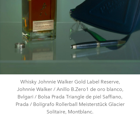
Whisky Johnnie Walker Gold Label Reserve,
Johnnie Walker / Anillo B.Zero1 de oro blanco,
Bvlgari / Bolsa Prada Triangle de piel Saffiano,
Prada / Bolígrafo Rollerball Meisterstück Glacier
Solitaire, Montblanc.