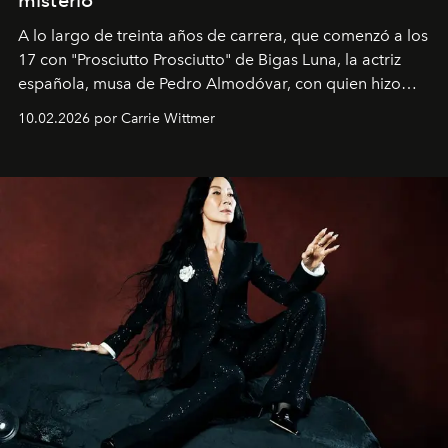
A lo largo de treinta años de carrera, que comenzó a los
17 con "Prosciutto Prosciutto" de Bigas Luna, la actriz
española, musa de Pedro Almodóvar, con quien hizo
siete películas y ganadora del Óscar por "Vicky Cristina
10.02.2026 por Carrie Wittmer
Barcelona", ha dividido su tiempo entre Europa y
Estados Unidos. Su nueva película, "¡La novia!", está
dirigida por Maggie Gyllenhaal.