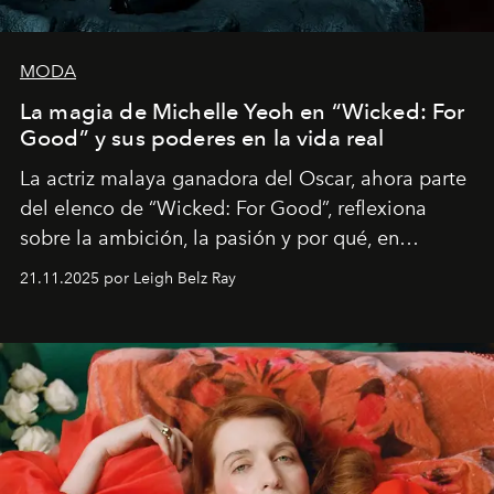
MODA
La magia de Michelle Yeoh en “Wicked: For
Good” y sus poderes en la vida real
La actriz malaya ganadora del Oscar, ahora parte
del elenco de “Wicked: For Good”, reflexiona
sobre la ambición, la pasión y por qué, en
ocasiones, la introspección puede esperar. “Es
21.11.2025 por Leigh Belz Ray
liberador interpretar a alguien que afirma: ‘Este es
mi deseo, mi ambición, mi voluntad. No me
importa si no lo entienden’”, confiesa.