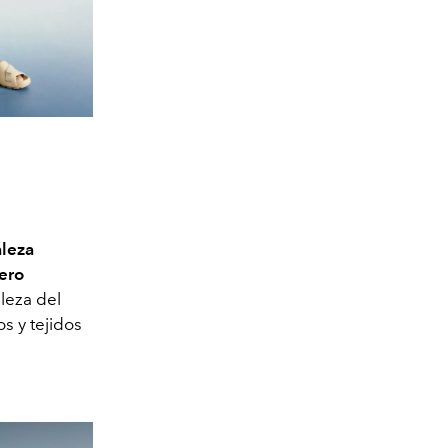
aleza
ero
leza del
os y tejidos