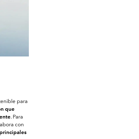
tenible para
ón que
iente
. Para
labora con
 principales