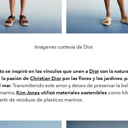
Imágenes cortesía de Dior.
to se inspiró en los vínculos que unen a
Dior
con la natur
 la pasión
de
Christian Dior
por las flores y los jardines
,
p
l mar
. Transmitiendo este amor
y deseo de preservar la bel
marino,
Kim Jones
utilizó materiales sostenibles
como
hil
artir de residuos de
plásticos
marinos.