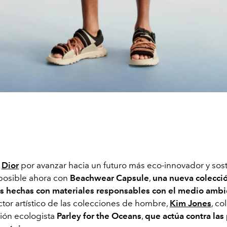
e
Dior
por avanzar hacia un futuro más eco-innovador y sos
posible ahora con
Beachwear
Capsule
,
una nueva colecci
s hechas con materiales responsables con el medio amb
ector artístico de las colecciones de hombre,
Kim Jones
, co
ción ecologista
Parley for the Oceans
,
que
actúa
contra las