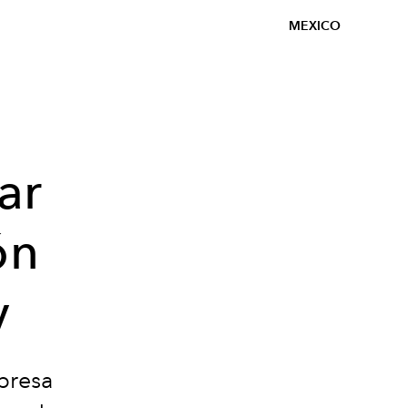
MEXICO
ar
ón
y
presa