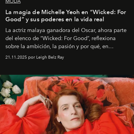
MODA
La magia de Michelle Yeoh en “Wicked: For
Good” y sus poderes en la vida real
La actriz malaya ganadora del Oscar, ahora parte
del elenco de “Wicked: For Good”, reflexiona
sobre la ambición, la pasión y por qué, en
ocasiones, la introspección puede esperar. “Es
21.11.2025 por Leigh Belz Ray
liberador interpretar a alguien que afirma: ‘Este es
mi deseo, mi ambición, mi voluntad. No me
importa si no lo entienden’”, confiesa.