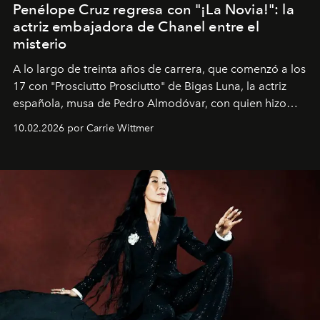
Penélope Cruz regresa con "¡La Novia!": la
actriz embajadora de Chanel entre el
misterio
A lo largo de treinta años de carrera, que comenzó a los
17 con "Prosciutto Prosciutto" de Bigas Luna, la actriz
española, musa de Pedro Almodóvar, con quien hizo
siete películas y ganadora del Óscar por "Vicky Cristina
10.02.2026 por Carrie Wittmer
Barcelona", ha dividido su tiempo entre Europa y
Estados Unidos. Su nueva película, "¡La novia!", está
dirigida por Maggie Gyllenhaal.