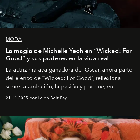
MODA
La magia de Michelle Yeoh en “Wicked: For
Good” y sus poderes en la vida real
La actriz malaya ganadora del Oscar, ahora parte
del elenco de “Wicked: For Good”, reflexiona
sobre la ambición, la pasión y por qué, en
ocasiones, la introspección puede esperar. “Es
21.11.2025 por Leigh Belz Ray
liberador interpretar a alguien que afirma: ‘Este es
mi deseo, mi ambición, mi voluntad. No me
importa si no lo entienden’”, confiesa.