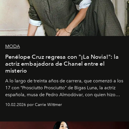
MODA
Penélope Cruz regresa con "¡La Novia!": la
actriz embajadora de Chanel entre el
misterio
A lo largo de treinta años de carrera, que comenzó a los
17 con "Prosciutto Prosciutto" de Bigas Luna, la actriz
española, musa de Pedro Almodóvar, con quien hizo
siete películas y ganadora del Óscar por "Vicky Cristina
10.02.2026 por Carrie Wittmer
Barcelona", ha dividido su tiempo entre Europa y
Estados Unidos. Su nueva película, "¡La novia!", está
dirigida por Maggie Gyllenhaal.