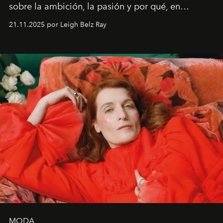
sobre la ambición, la pasión y por qué, en
ocasiones, la introspección puede esperar. “Es
21.11.2025 por Leigh Belz Ray
liberador interpretar a alguien que afirma: ‘Este es
mi deseo, mi ambición, mi voluntad. No me
importa si no lo entienden’”, confiesa.
MODA