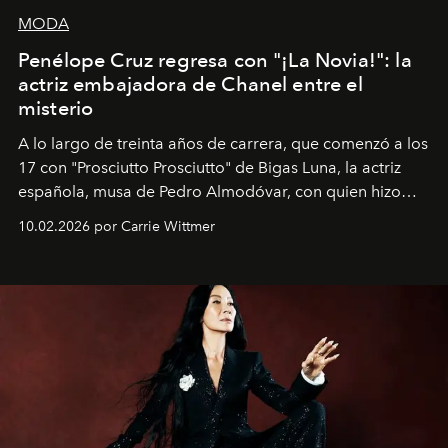
MODA
Penélope Cruz regresa con "¡La Novia!": la
actriz embajadora de Chanel entre el
misterio
A lo largo de treinta años de carrera, que comenzó a los
17 con "Prosciutto Prosciutto" de Bigas Luna, la actriz
española, musa de Pedro Almodóvar, con quien hizo
siete películas y ganadora del Óscar por "Vicky Cristina
10.02.2026 por Carrie Wittmer
Barcelona", ha dividido su tiempo entre Europa y
Estados Unidos. Su nueva película, "¡La novia!", está
dirigida por Maggie Gyllenhaal.