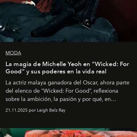
MODA
La magia de Michelle Yeoh en “Wicked: For
Good” y sus poderes en la vida real
La actriz malaya ganadora del Oscar, ahora parte
del elenco de “Wicked: For Good”, reflexiona
sobre la ambición, la pasión y por qué, en
ocasiones, la introspección puede esperar. “Es
21.11.2025 por Leigh Belz Ray
liberador interpretar a alguien que afirma: ‘Este es
mi deseo, mi ambición, mi voluntad. No me
importa si no lo entienden’”, confiesa.