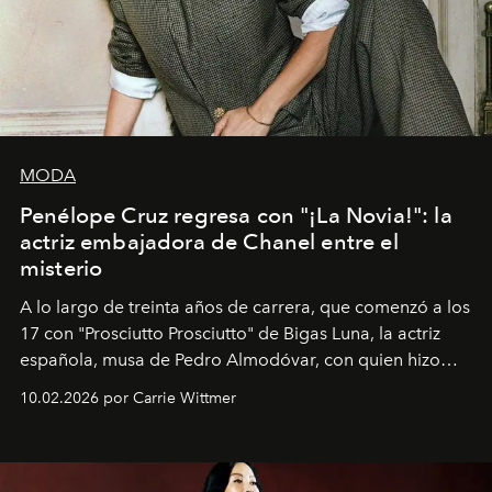
MODA
Penélope Cruz regresa con "¡La Novia!": la
actriz embajadora de Chanel entre el
misterio
A lo largo de treinta años de carrera, que comenzó a los
17 con "Prosciutto Prosciutto" de Bigas Luna, la actriz
española, musa de Pedro Almodóvar, con quien hizo
siete películas y ganadora del Óscar por "Vicky Cristina
10.02.2026 por Carrie Wittmer
Barcelona", ha dividido su tiempo entre Europa y
Estados Unidos. Su nueva película, "¡La novia!", está
dirigida por Maggie Gyllenhaal.