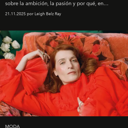
sobre la ambición, la pasión y por qué, en
ocasiones, la introspección puede esperar. “Es
21.11.2025 por Leigh Belz Ray
liberador interpretar a alguien que afirma: ‘Este es
mi deseo, mi ambición, mi voluntad. No me
importa si no lo entienden’”, confiesa.
MODA