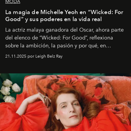
MODA
La magia de Michelle Yeoh en “Wicked: For
Good” y sus poderes en la vida real
La actriz malaya ganadora del Oscar, ahora parte
del elenco de “Wicked: For Good”, reflexiona
sobre la ambición, la pasión y por qué, en
ocasiones, la introspección puede esperar. “Es
21.11.2025 por Leigh Belz Ray
liberador interpretar a alguien que afirma: ‘Este es
mi deseo, mi ambición, mi voluntad. No me
importa si no lo entienden’”, confiesa.