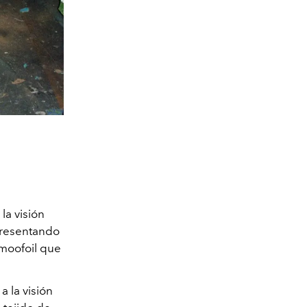
la visión
presentando
hmoofoil que
 la visión