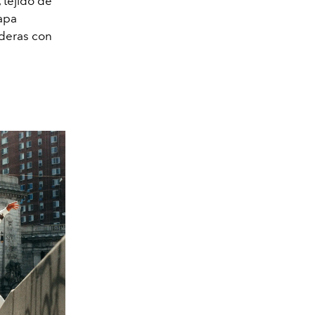
 tejido de
capa
aderas con