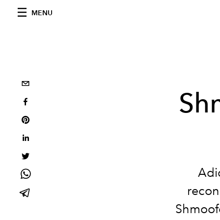
MENU
Shm
Adi
recon
Shmoofo