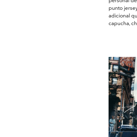
personal de
punto jersey
adicional q
capucha, ch