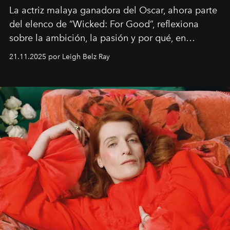
La actriz malaya ganadora del Oscar, ahora parte
del elenco de “Wicked: For Good”, reflexiona
sobre la ambición, la pasión y por qué, en
ocasiones, la introspección puede esperar. “Es
21.11.2025 por Leigh Belz Ray
liberador interpretar a alguien que afirma: ‘Este es
mi deseo, mi ambición, mi voluntad. No me
importa si no lo entienden’”, confiesa.