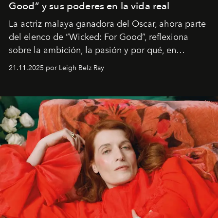
Good” y sus poderes en la vida real
La actriz malaya ganadora del Oscar, ahora parte
del elenco de “Wicked: For Good”, reflexiona
sobre la ambición, la pasión y por qué, en
ocasiones, la introspección puede esperar. “Es
21.11.2025 por Leigh Belz Ray
liberador interpretar a alguien que afirma: ‘Este es
mi deseo, mi ambición, mi voluntad. No me
importa si no lo entienden’”, confiesa.