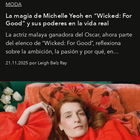
MODA
La magia de Michelle Yeoh en “Wicked: For
Good” y sus poderes en la vida real
La actriz malaya ganadora del Oscar, ahora parte
del elenco de “Wicked: For Good”, reflexiona
sobre la ambición, la pasión y por qué, en
ocasiones, la introspección puede esperar. “Es
21.11.2025 por Leigh Belz Ray
liberador interpretar a alguien que afirma: ‘Este es
mi deseo, mi ambición, mi voluntad. No me
importa si no lo entienden’”, confiesa.