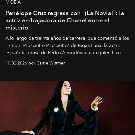
MODA
Penélope Cruz regresa con "¡La Novia!": la
actriz embajadora de Chanel entre el
misterio
A lo largo de treinta años de carrera, que comenzó a los
17 con "Prosciutto Prosciutto" de Bigas Luna, la actriz
española, musa de Pedro Almodóvar, con quien hizo
siete películas y ganadora del Óscar por "Vicky Cristina
10.02.2026 por Carrie Wittmer
Barcelona", ha dividido su tiempo entre Europa y
Estados Unidos. Su nueva película, "¡La novia!", está
dirigida por Maggie Gyllenhaal.