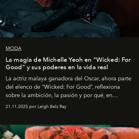
MODA
La magia de Michelle Yeoh en “Wicked: For
Good” y sus poderes en la vida real
La actriz malaya ganadora del Oscar, ahora parte
del elenco de “Wicked: For Good”, reflexiona
sobre la ambición, la pasión y por qué, en
ocasiones, la introspección puede esperar. “Es
21.11.2025 por Leigh Belz Ray
liberador interpretar a alguien que afirma: ‘Este es
mi deseo, mi ambición, mi voluntad. No me
importa si no lo entienden’”, confiesa.