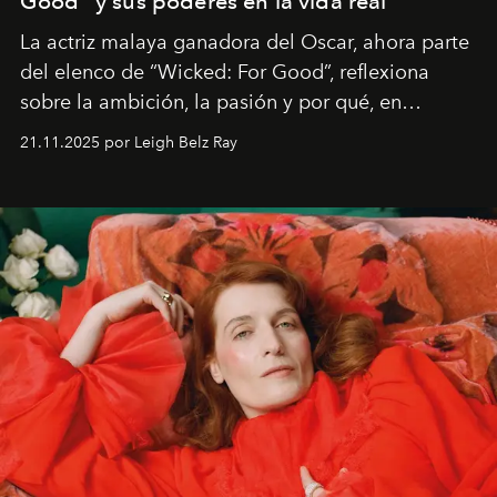
Good” y sus poderes en la vida real
La actriz malaya ganadora del Oscar, ahora parte
del elenco de “Wicked: For Good”, reflexiona
sobre la ambición, la pasión y por qué, en
ocasiones, la introspección puede esperar. “Es
21.11.2025 por Leigh Belz Ray
liberador interpretar a alguien que afirma: ‘Este es
mi deseo, mi ambición, mi voluntad. No me
importa si no lo entienden’”, confiesa.