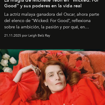
Good” y sus poderes en la vida real
La actriz malaya ganadora del Oscar, ahora parte
del elenco de “Wicked: For Good”, reflexiona
sobre la ambición, la pasión y por qué, en
ocasiones, la introspección puede esperar. “Es
21.11.2025 por Leigh Belz Ray
liberador interpretar a alguien que afirma: ‘Este es
mi deseo, mi ambición, mi voluntad. No me
importa si no lo entienden’”, confiesa.