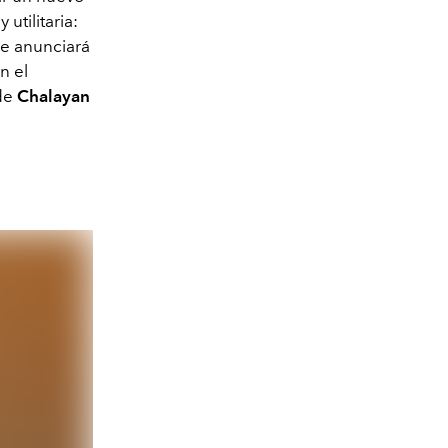
utilitaria:
 se anunciará
n el
 de
Chalayan