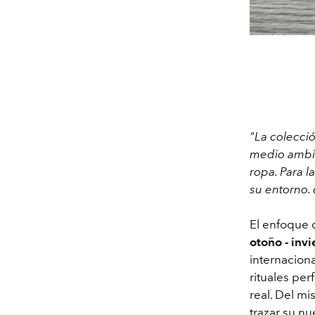
"La colecci
medio ambie
ropa. Para l
su entorno. 
El enfoque 
otoño - inv
internaciona
rituales per
real. Del m
trazar su n