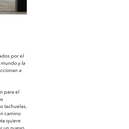
ados por el
 mundo y la
accionan a
n para el
ás
us tachuelas,
 un camino
ota quiere
ar un nuevo