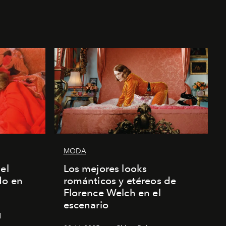
MODA
el
Los mejores looks
do en
románticos y etéreos de
Florence Welch en el
escenario
l