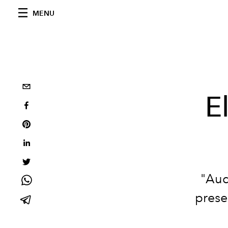
MENU
E
"Aud
prese