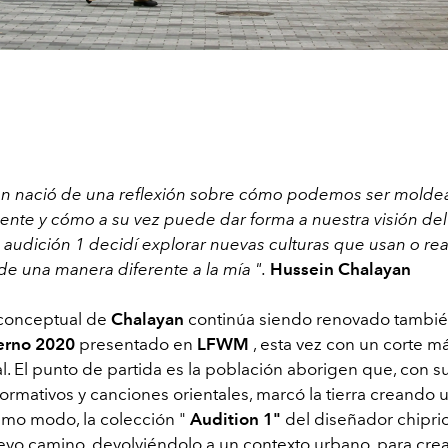
ón nació de una reflexión sobre cómo podemos ser molde
nte y cómo a su vez puede dar forma a nuestra visión del
a audición 1 decidí explorar nuevas culturas que usan o re
de una manera diferente a la mía ".
Hussein Chalayan
conceptual de
Chalayan
continúa siendo renovado tambié
ierno 2020
presentado en
LFWM
, esta vez con un corte m
l. El punto de partida es la población aborigen que, con s
formativos y canciones orientales, marcó la tierra creando
ismo modo, la colección "
Audition 1"
del diseñador chipri
uevo camino, devolviéndolo a un contexto urbano, para cre