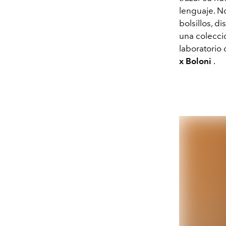
lenguaje. No
bolsillos, d
una colecci
laboratorio
x Boloni
.