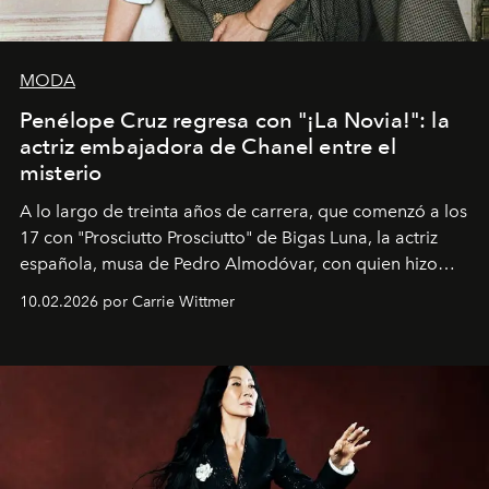
MODA
Penélope Cruz regresa con "¡La Novia!": la
actriz embajadora de Chanel entre el
misterio
A lo largo de treinta años de carrera, que comenzó a los
17 con "Prosciutto Prosciutto" de Bigas Luna, la actriz
española, musa de Pedro Almodóvar, con quien hizo
siete películas y ganadora del Óscar por "Vicky Cristina
10.02.2026 por Carrie Wittmer
Barcelona", ha dividido su tiempo entre Europa y
Estados Unidos. Su nueva película, "¡La novia!", está
dirigida por Maggie Gyllenhaal.