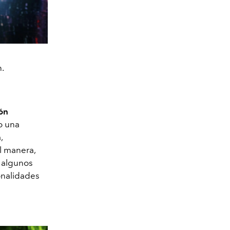
.
ión
o una
,
l manera,
 algunos
onalidades