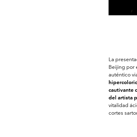
La presentac
Beijing por 
auténtico v
hipercolori
cautivante 
del artista
vitalidad á
cortes sarto