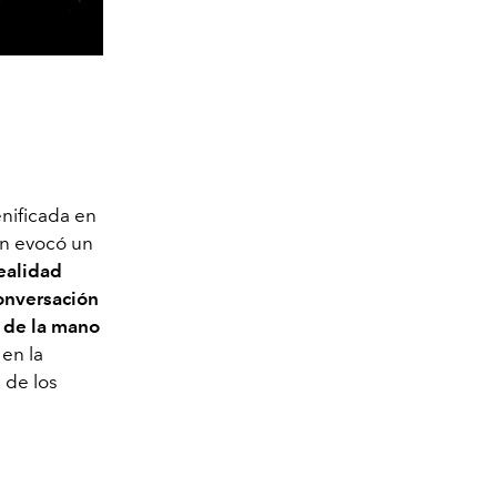
enificada en
en evocó un
ealidad
onversación
,
de la mano
 en la
 de los