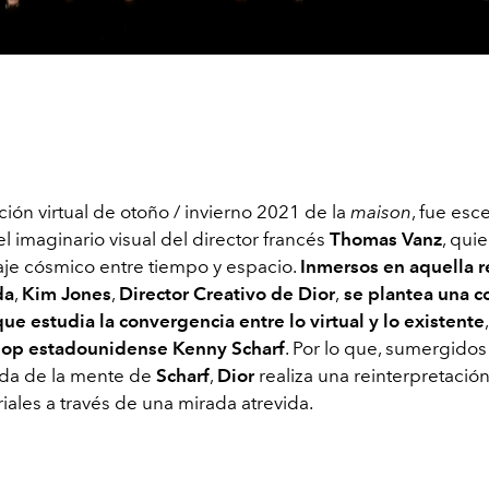
ión virtual de otoño / invierno 2021 de la
maison
, fue esc
el imaginario visual del director francés
Thomas Vanz
, qui
iaje cósmico entre tiempo y espacio.
Inmersos en aquella r
da
,
Kim Jones
,
Director Creativo de Dior
,
se plantea una c
que
estudia la convergencia entre lo virtual y lo existente
 pop estadounidense Kenny Scharf
. Por lo que, sumergidos
cida de la mente de
Scharf
,
Dior
realiza una reinterpretación
riales a través de una mirada atrevida.