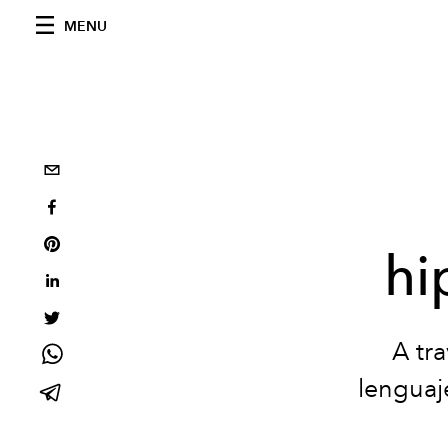
MENU
hi
A tr
lenguaje