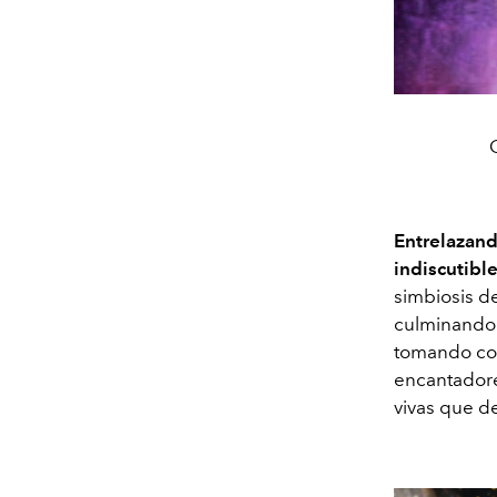
Entrelazando
indiscutibl
simbiosis d
culminando 
tomando com
encantadore
vivas que d