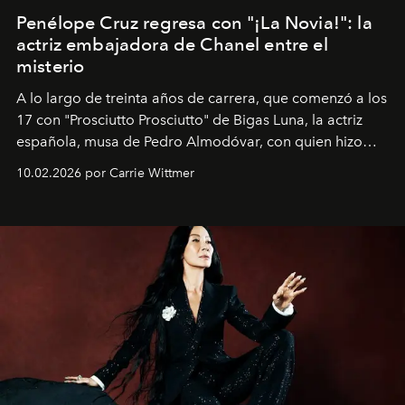
Penélope Cruz regresa con "¡La Novia!": la
actriz embajadora de Chanel entre el
misterio
A lo largo de treinta años de carrera, que comenzó a los
17 con "Prosciutto Prosciutto" de Bigas Luna, la actriz
española, musa de Pedro Almodóvar, con quien hizo
siete películas y ganadora del Óscar por "Vicky Cristina
10.02.2026 por Carrie Wittmer
Barcelona", ha dividido su tiempo entre Europa y
Estados Unidos. Su nueva película, "¡La novia!", está
dirigida por Maggie Gyllenhaal.