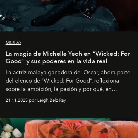
MODA
La magia de Michelle Yeoh en “Wicked: For
Good” y sus poderes en la vida real
La actriz malaya ganadora del Oscar, ahora parte
del elenco de “Wicked: For Good”, reflexiona
sobre la ambición, la pasión y por qué, en
ocasiones, la introspección puede esperar. “Es
21.11.2025 por Leigh Belz Ray
liberador interpretar a alguien que afirma: ‘Este es
mi deseo, mi ambición, mi voluntad. No me
importa si no lo entienden’”, confiesa.