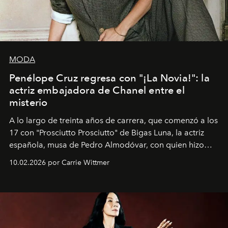
MODA
Penélope Cruz regresa con "¡La Novia!": la
actriz embajadora de Chanel entre el
misterio
A lo largo de treinta años de carrera, que comenzó a los
17 con "Prosciutto Prosciutto" de Bigas Luna, la actriz
española, musa de Pedro Almodóvar, con quien hizo
siete películas y ganadora del Óscar por "Vicky Cristina
10.02.2026 por Carrie Wittmer
Barcelona", ha dividido su tiempo entre Europa y
Estados Unidos. Su nueva película, "¡La novia!", está
dirigida por Maggie Gyllenhaal.