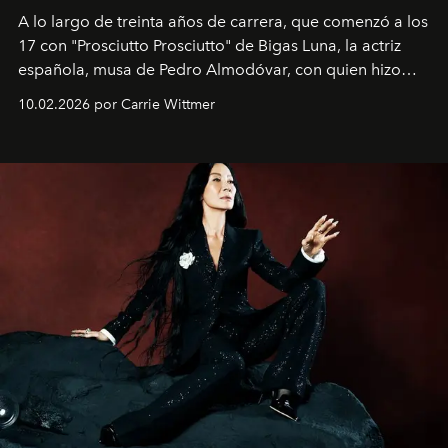
A lo largo de treinta años de carrera, que comenzó a los
17 con "Prosciutto Prosciutto" de Bigas Luna, la actriz
española, musa de Pedro Almodóvar, con quien hizo
siete películas y ganadora del Óscar por "Vicky Cristina
10.02.2026 por Carrie Wittmer
Barcelona", ha dividido su tiempo entre Europa y
Estados Unidos. Su nueva película, "¡La novia!", está
dirigida por Maggie Gyllenhaal.