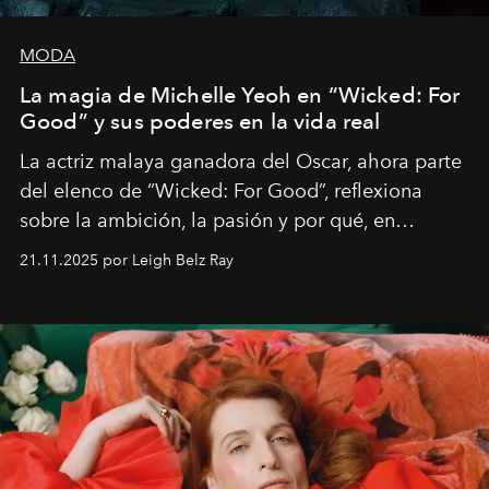
MODA
La magia de Michelle Yeoh en “Wicked: For
Good” y sus poderes en la vida real
La actriz malaya ganadora del Oscar, ahora parte
del elenco de “Wicked: For Good”, reflexiona
sobre la ambición, la pasión y por qué, en
ocasiones, la introspección puede esperar. “Es
21.11.2025 por Leigh Belz Ray
liberador interpretar a alguien que afirma: ‘Este es
mi deseo, mi ambición, mi voluntad. No me
importa si no lo entienden’”, confiesa.