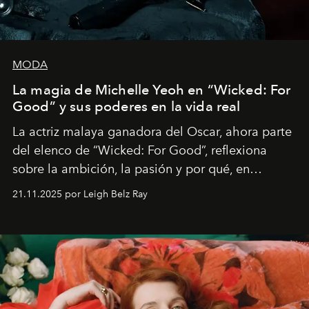
MODA
La magia de Michelle Yeoh en “Wicked: For
Good” y sus poderes en la vida real
La actriz malaya ganadora del Oscar, ahora parte
del elenco de “Wicked: For Good”, reflexiona
sobre la ambición, la pasión y por qué, en
ocasiones, la introspección puede esperar. “Es
21.11.2025 por Leigh Belz Ray
liberador interpretar a alguien que afirma: ‘Este es
mi deseo, mi ambición, mi voluntad. No me
importa si no lo entienden’”, confiesa.