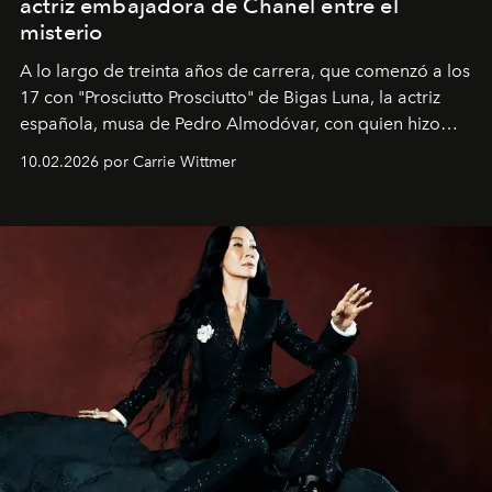
actriz embajadora de Chanel entre el
misterio
A lo largo de treinta años de carrera, que comenzó a los
17 con "Prosciutto Prosciutto" de Bigas Luna, la actriz
española, musa de Pedro Almodóvar, con quien hizo
siete películas y ganadora del Óscar por "Vicky Cristina
10.02.2026 por Carrie Wittmer
Barcelona", ha dividido su tiempo entre Europa y
Estados Unidos. Su nueva película, "¡La novia!", está
dirigida por Maggie Gyllenhaal.