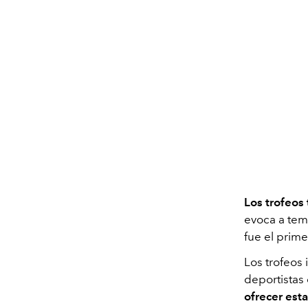
Los trofeos
evoca a tem
fue el prim
Los trofeos
deportistas
ofrecer est