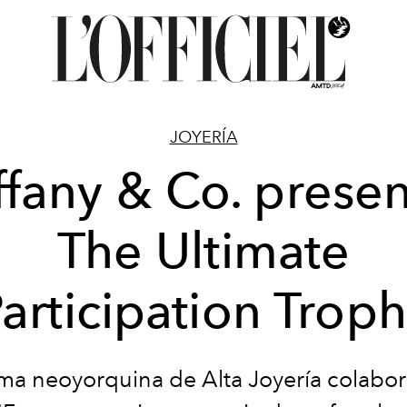
JOYERÍA
ffany & Co. prese
The Ultimate
articipation Trop
rma neoyorquina de Alta Joyería colabo