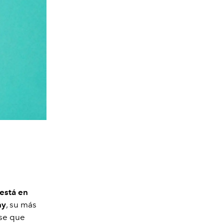
está en
hy
, su más
nse que