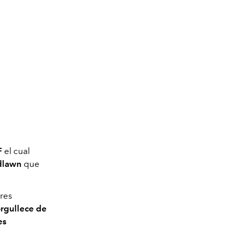
F
el cual
dlawn
que
res
orgullece de
es