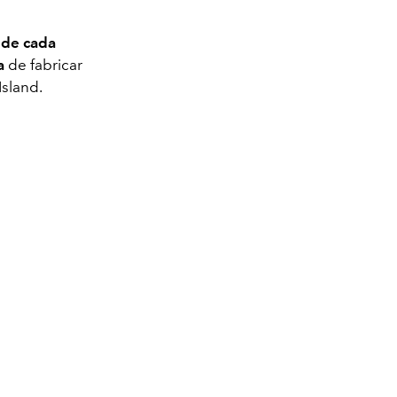
nde cada
a
de fabricar
sland.