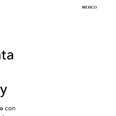
MEXICO
nta
hy
ra con