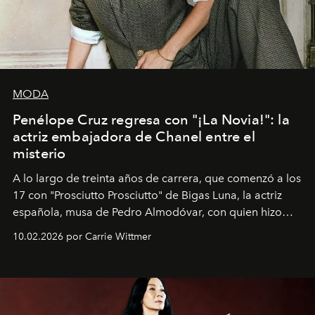
MODA
Penélope Cruz regresa con "¡La Novia!": la
actriz embajadora de Chanel entre el
misterio
A lo largo de treinta años de carrera, que comenzó a los
17 con "Prosciutto Prosciutto" de Bigas Luna, la actriz
española, musa de Pedro Almodóvar, con quien hizo
siete películas y ganadora del Óscar por "Vicky Cristina
10.02.2026 por Carrie Wittmer
Barcelona", ha dividido su tiempo entre Europa y
Estados Unidos. Su nueva película, "¡La novia!", está
dirigida por Maggie Gyllenhaal.