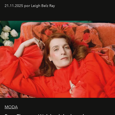
ocasiones, la introspección puede esperar. “Es
21.11.2025 por Leigh Belz Ray
liberador interpretar a alguien que afirma: ‘Este es
mi deseo, mi ambición, mi voluntad. No me
importa si no lo entienden’”, confiesa.
MODA