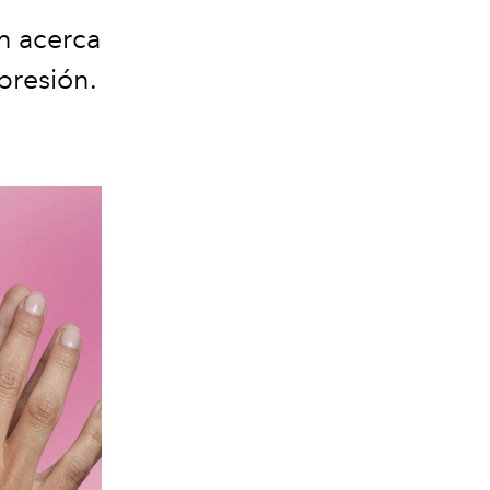
n acerca
presión.