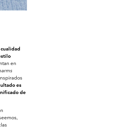
 cualidad
stilo
ntan en
harms
 inspirados
sultado es
gnificado de
on
eseemos,
clas