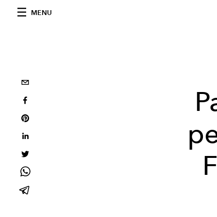
MENU
P
pe
F