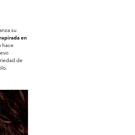
lanza su
Inspirada en
ma hace
uevo
ariedad de
lo.