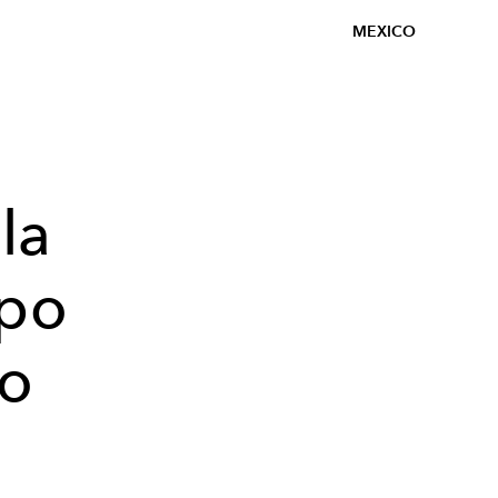
MEXICO
la
ppo
co