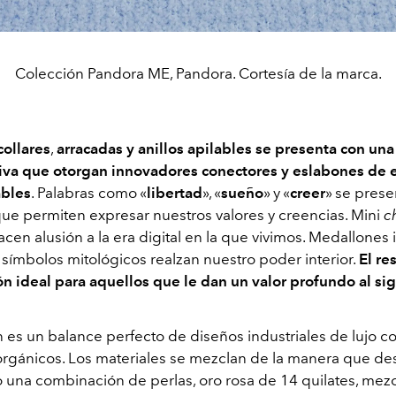
Colección Pandora ME, Pandora. Cortesía de la marca.
collares
,
arracadas y anillos apilables se presenta con una
iva que otorgan innovadores conectores y eslabones de e
ables
. Palabras como «
libertad
», «
sueño
» y «
creer
» se prese
ue permiten expresar nuestros valores y creencias. Mini
c
cen alusión a la era digital en la que vivimos. Medallones
 símbolos mitológicos realzan nuestro poder interior.
El re
ón ideal para aquellos que le dan un valor profundo al si
n es un balance perfecto de diseños industriales de lujo c
rgánicos. Los materiales se mezclan de la manera que d
 una combinación de perlas, oro rosa de 14 quilates, mez