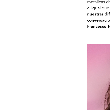
metálicas c
al igual que
nuestras di
conversació
Francesco T