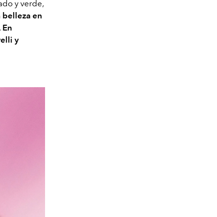
ado y verde,
a belleza en
.
En
elli y