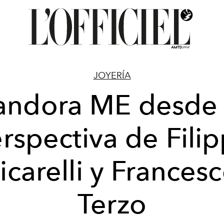
JOYERÍA
andora ME desde 
rspectiva de Fili
icarelli y Frances
Terzo