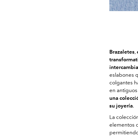
Brazaletes
,
transformat
intercambi
eslabones q
colgantes ha
en antiguos
una colecci
su joyería
.
La colecció
elementos o
permitiendo