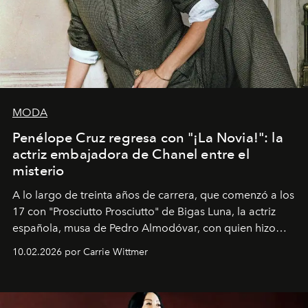
MODA
Penélope Cruz regresa con "¡La Novia!": la
actriz embajadora de Chanel entre el
misterio
A lo largo de treinta años de carrera, que comenzó a los
17 con "Prosciutto Prosciutto" de Bigas Luna, la actriz
española, musa de Pedro Almodóvar, con quien hizo
siete películas y ganadora del Óscar por "Vicky Cristina
10.02.2026 por Carrie Wittmer
Barcelona", ha dividido su tiempo entre Europa y
Estados Unidos. Su nueva película, "¡La novia!", está
dirigida por Maggie Gyllenhaal.