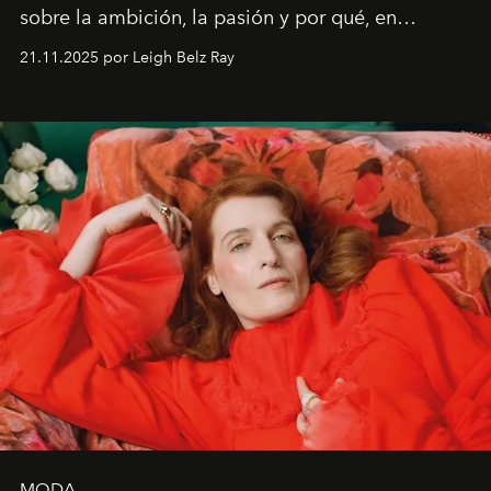
sobre la ambición, la pasión y por qué, en
ocasiones, la introspección puede esperar. “Es
21.11.2025 por Leigh Belz Ray
liberador interpretar a alguien que afirma: ‘Este es
mi deseo, mi ambición, mi voluntad. No me
importa si no lo entienden’”, confiesa.
MODA