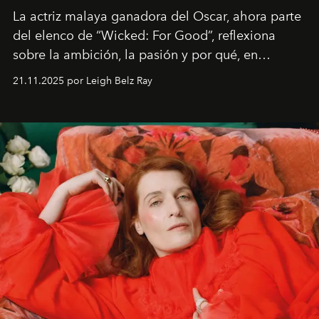
La actriz malaya ganadora del Oscar, ahora parte
del elenco de “Wicked: For Good”, reflexiona
sobre la ambición, la pasión y por qué, en
ocasiones, la introspección puede esperar. “Es
21.11.2025 por Leigh Belz Ray
liberador interpretar a alguien que afirma: ‘Este es
mi deseo, mi ambición, mi voluntad. No me
importa si no lo entienden’”, confiesa.