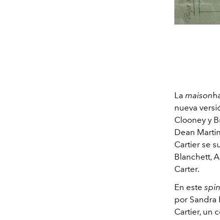
La
maison
h
nueva versi
Clooney y Br
Dean Martin
Cartier se 
Blanchett, 
Carter.
En este
spin
por Sandra 
Cartier, un 