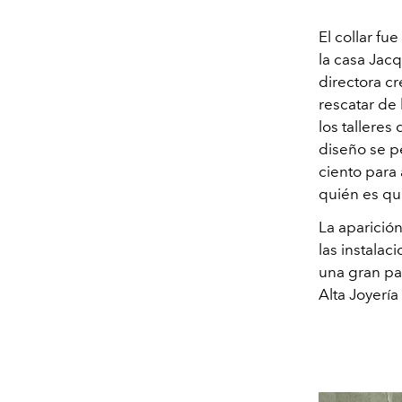
El collar f
la casa Jac
directora cr
rescatar de 
los talleres
diseño se p
ciento para
quién es qui
La aparición
las instalac
una gran par
Alta Joyería