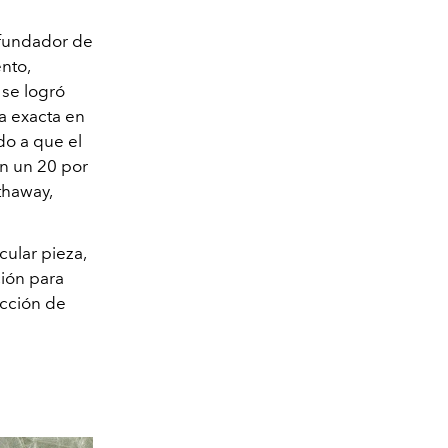
 fundador de
nto,
 se logró
ca exacta en
do a que el
n un 20 por
thaway,
cular pieza,
ción para
ección de