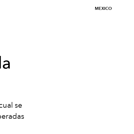
MEXICO
la
cual se
speradas