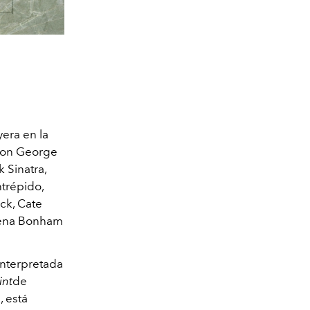
era en la
 con George
 Sinatra,
trépido,
ck, Cate
elena Bonham
nterpretada
int
de
, está