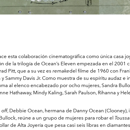
ace esta colaboración cinematográfica como única casa joy
ón de la trilogía de Ocean’s Eleven empezada en el 2001
ad Pitt, que a su vez es
remake
del filme de 1960 con Frank
 y Sammy Davis Jr. Como muestra de su espíritu audaz e in
suma al elenco encabezado por ocho mujeres, Sandra Bullo
Anne Hathaway, Mindy Kaling, Sarah Paulson, Rihanna y H
 off
, Debbie Ocean, hermana de Danny Ocean (Clooney), i
Bullock, reúne a un grupo de mujeres para robar el
Toussa
collar de Alta Joyería que pesa casi seis libras en diamantes