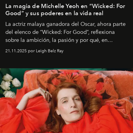
La magia de Michelle Yeoh en “Wicked: For
Good” y sus poderes en la vida real
La actriz malaya ganadora del Oscar, ahora parte
del elenco de “Wicked: For Good”, reflexiona
sobre la ambición, la pasión y por qué, en
ocasiones, la introspección puede esperar. “Es
21.11.2025 por Leigh Belz Ray
liberador interpretar a alguien que afirma: ‘Este es
mi deseo, mi ambición, mi voluntad. No me
importa si no lo entienden’”, confiesa.