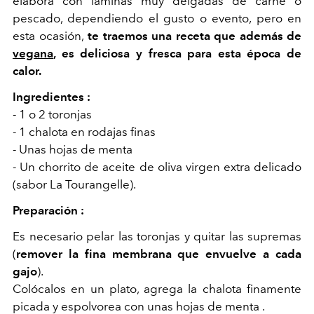
elabora con láminas muy delgadas de carne o
pescado, dependiendo el gusto o evento, pero en
esta ocasión,
te traemos una receta que además de
vegana
, es deliciosa y fresca para esta época de
calor.
Ingredientes :
- 1 o 2 toronjas
- 1 chalota en rodajas finas
- Unas hojas de menta
- Un chorrito de aceite de oliva virgen extra delicado
(sabor La Tourangelle).
Preparación :
Es necesario pelar las toronjas y quitar las supremas
(
remover la fina membrana que envuelve a cada
gajo
).
Colócalos en un plato, agrega la chalota finamente
picada y espolvorea con unas hojas de menta .