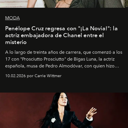
MODA
Penélope Cruz regresa con "¡La Novia!": la
actriz embajadora de Chanel entre el
misterio
A lo largo de treinta años de carrera, que comenzó a los
17 con "Prosciutto Prosciutto" de Bigas Luna, la actriz
española, musa de Pedro Almodóvar, con quien hizo
siete películas y ganadora del Óscar por "Vicky Cristina
10.02.2026 por Carrie Wittmer
Barcelona", ha dividido su tiempo entre Europa y
Estados Unidos. Su nueva película, "¡La novia!", está
dirigida por Maggie Gyllenhaal.