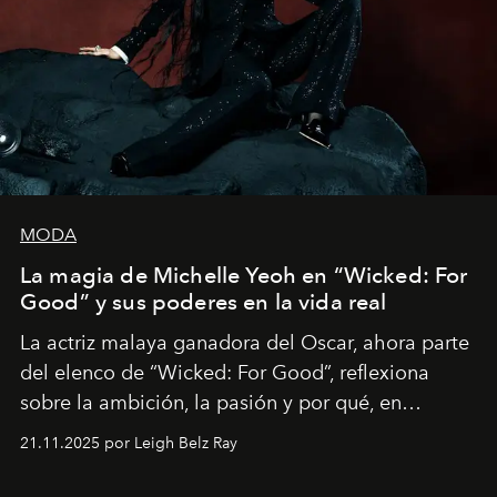
MODA
La magia de Michelle Yeoh en “Wicked: For
Good” y sus poderes en la vida real
La actriz malaya ganadora del Oscar, ahora parte
del elenco de “Wicked: For Good”, reflexiona
sobre la ambición, la pasión y por qué, en
ocasiones, la introspección puede esperar. “Es
21.11.2025 por Leigh Belz Ray
liberador interpretar a alguien que afirma: ‘Este es
mi deseo, mi ambición, mi voluntad. No me