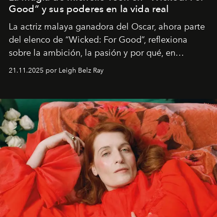
Good” y sus poderes en la vida real
La actriz malaya ganadora del Oscar, ahora parte
del elenco de “Wicked: For Good”, reflexiona
sobre la ambición, la pasión y por qué, en
ocasiones, la introspección puede esperar. “Es
21.11.2025 por Leigh Belz Ray
liberador interpretar a alguien que afirma: ‘Este es
mi deseo, mi ambición, mi voluntad. No me
importa si no lo entienden’”, confiesa.