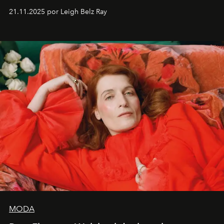
ocasiones, la introspección puede esperar. “Es
21.11.2025 por Leigh Belz Ray
liberador interpretar a alguien que afirma: ‘Este es
mi deseo, mi ambición, mi voluntad. No me
importa si no lo entienden’”, confiesa.
MODA