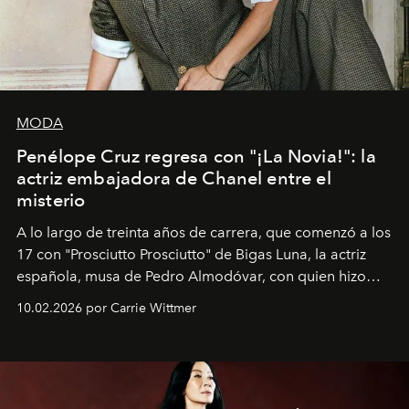
MODA
Penélope Cruz regresa con "¡La Novia!": la
actriz embajadora de Chanel entre el
misterio
A lo largo de treinta años de carrera, que comenzó a los
17 con "Prosciutto Prosciutto" de Bigas Luna, la actriz
española, musa de Pedro Almodóvar, con quien hizo
siete películas y ganadora del Óscar por "Vicky Cristina
10.02.2026 por Carrie Wittmer
Barcelona", ha dividido su tiempo entre Europa y
Estados Unidos. Su nueva película, "¡La novia!", está
dirigida por Maggie Gyllenhaal.