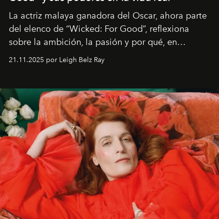
La actriz malaya ganadora del Oscar, ahora parte
del elenco de “Wicked: For Good”, reflexiona
sobre la ambición, la pasión y por qué, en
ocasiones, la introspección puede esperar. “Es
21.11.2025 por Leigh Belz Ray
liberador interpretar a alguien que afirma: ‘Este es
mi deseo, mi ambición, mi voluntad. No me
importa si no lo entienden’”, confiesa.