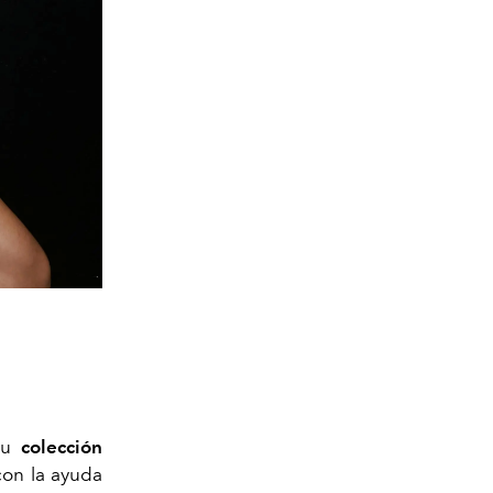
su
colección
con la ayuda