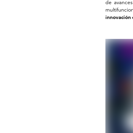
de avances 
multifuncio
innovación d