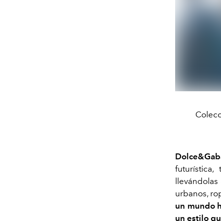
Colecc
Dolce&Gab
futurística
llevándolas 
urbanos, ro
un mundo h
un estilo q