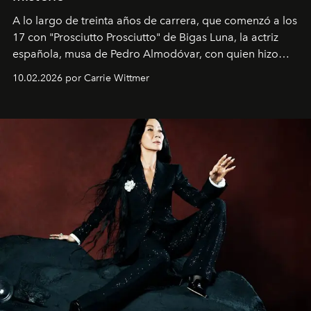
A lo largo de treinta años de carrera, que comenzó a los
17 con "Prosciutto Prosciutto" de Bigas Luna, la actriz
española, musa de Pedro Almodóvar, con quien hizo
siete películas y ganadora del Óscar por "Vicky Cristina
10.02.2026 por Carrie Wittmer
Barcelona", ha dividido su tiempo entre Europa y
Estados Unidos. Su nueva película, "¡La novia!", está
dirigida por Maggie Gyllenhaal.