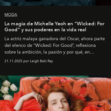
MODA
La magia de Michelle Yeoh en “Wicked: For
Good” y sus poderes en la vida real
La actriz malaya ganadora del Oscar, ahora parte
del elenco de “Wicked: For Good”, reflexiona
sobre la ambición, la pasión y por qué, en
ocasiones, la introspección puede esperar. “Es
21.11.2025 por Leigh Belz Ray
liberador interpretar a alguien que afirma: ‘Este es
mi deseo, mi ambición, mi voluntad. No me
importa si no lo entienden’”, confiesa.